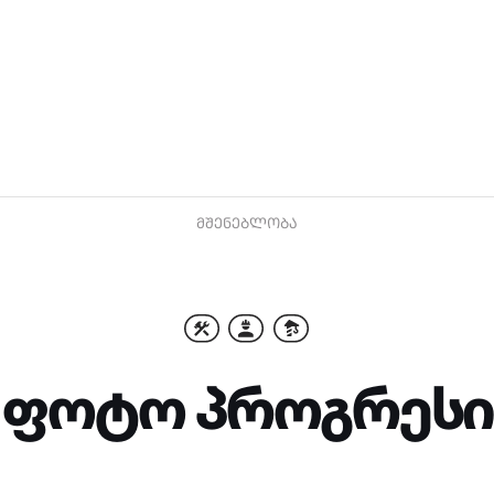
ᲛᲨᲔᲜᲔᲑᲚᲝᲑᲐ
ოტო პროგრესი