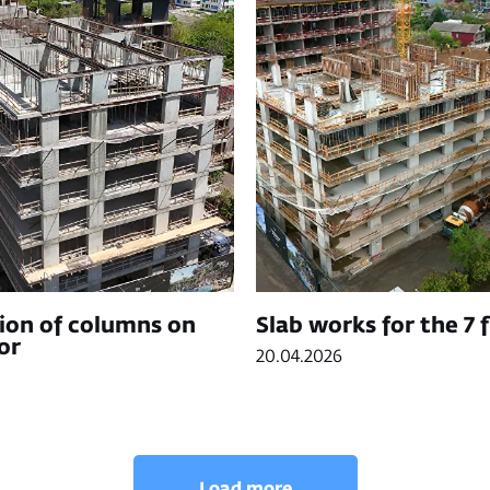
tion of columns on
Slab works for the 7 
or
20.04.2026
ᲙᲝᲜᲢᲐᲥᲢᲔᲑᲘ
Load more