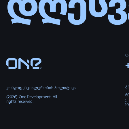
6010 საქ
(2026) One Development. All
ქ. 4ა
rights reserved.
10:00-19: