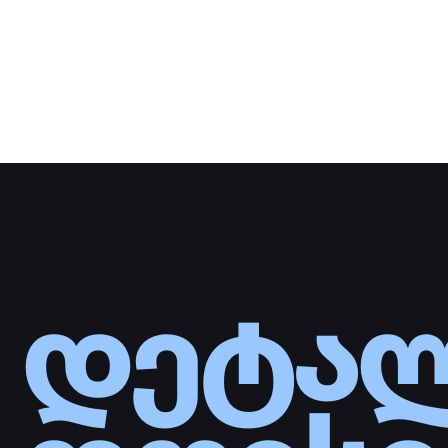
დეტალ
დღესვ
ᲢᲔᲚᲔᲤᲝ
+995
ᲛᲘᲡᲐᲛᲐᲠ
კონფიდენციალურობის პოლიტიკა