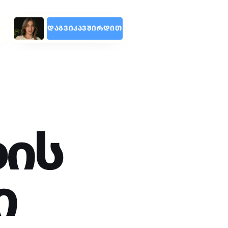
ᲐᲒᲕᲘᲙᲐᲕᲨᲘᲠᲓᲘᲗ
ის
ი