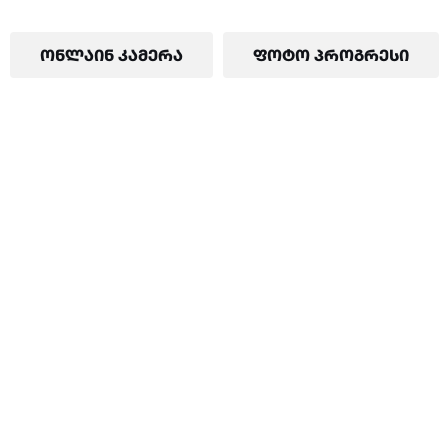
ᲝᲜᲚᲐᲘᲜ ᲙᲐᲛᲔᲠᲐ
ᲤᲝᲢᲝ ᲞᲠᲝᲒᲠᲔᲡᲘ
Camera 2