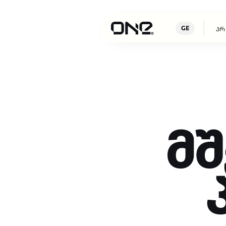
GE
ᲞᲠᲝᲔᲥᲢᲔᲑ
მ