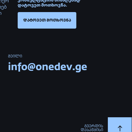
ᲒᲕᲔᲠᲓᲘᲡ
ᲓᲐᲡᲐᲬᲧᲘᲡᲘ