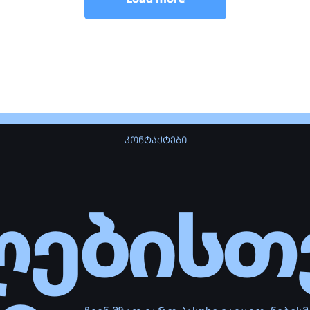
ებისთვი
ე
ჩვენ მზად ვართ პასუხი გავცეთ, ნებისმიერ
კონს
დატო
კითხვას ბათუმის უძრავი ქონების შესახებ
და შევარჩიოთ საუკეთესო ბინა, თქვენი
ცხოვრების სტილის მიხედვით.
ᲓᲐ
ᲛᲔᲘᲚᲘ
ᲜᲘ
 574 711 111
info
ᲗᲘ