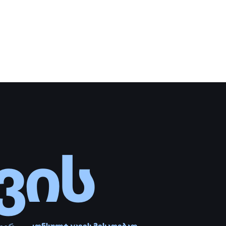
ს
ულტაციის მისაღებად
ვეთ მოთხოვნა.
ᲢᲝᲕᲔᲗ ᲛᲝᲗᲮᲝᲕᲜᲐ
@onedev.ge